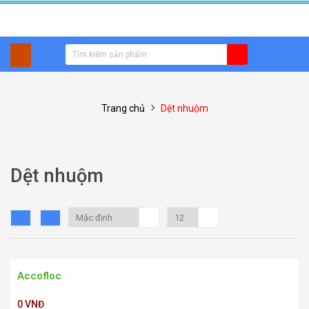
Trang chủ
Dệt nhuộm
Dệt nhuộm
Accofloc
0 VNĐ